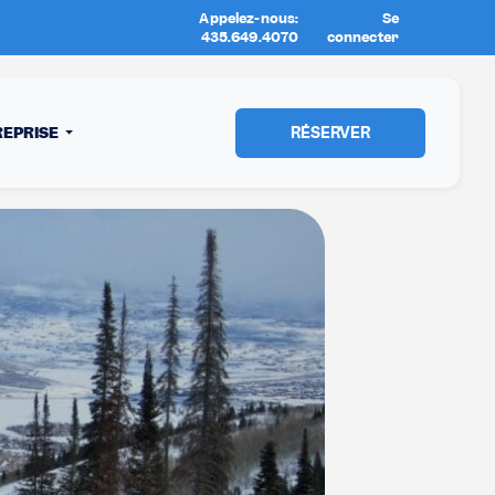
Appelez-nous:
Se
Nouvel emplacement:
Sun Peak
435.649.4070
connecter
RÉSERVER
REPRISE