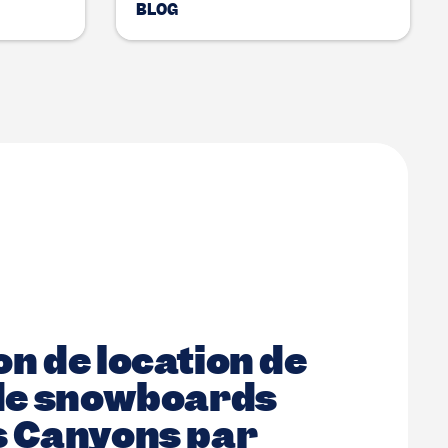
BLOG
on de location de
 de snowboards
s Canyons par