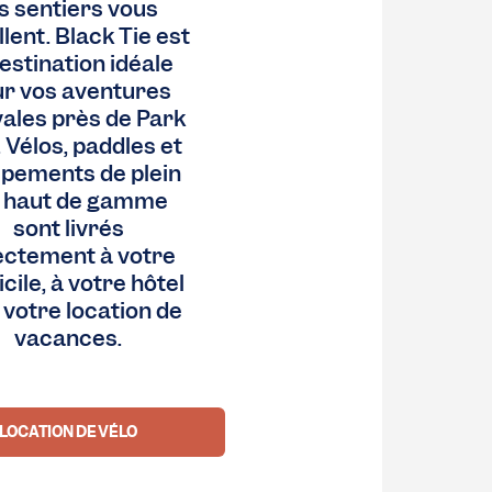
s sentiers vous
lent. Black Tie est
destination idéale
r vos aventures
vales près de Park
. Vélos, paddles et
ipements de plein
r haut de gamme
sont livrés
ectement à votre
cile, à votre hôtel
 votre location de
vacances.
LOCATION DE VÉLO