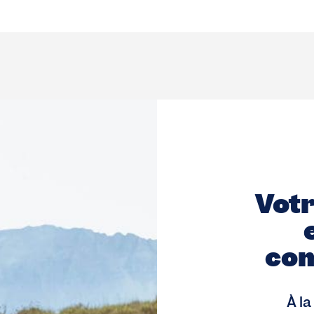
Votr
com
À la