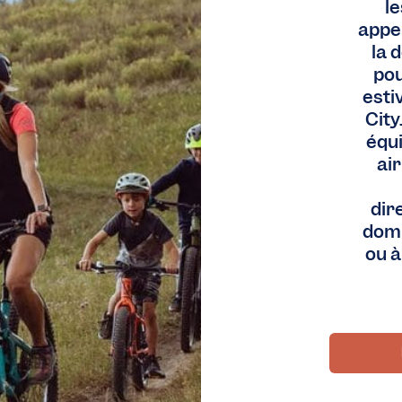
le
appel
la 
pou
esti
City
équ
ai
dir
domi
ou à