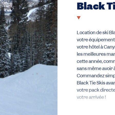
Black T
Location de ski Bl
votre équipement 
votre hôtel à Canyo
les meilleures m
cette année, comm
sans même avoir à
Commandez simple
Black Tie Skis ava
votre pack direct
votre arrivée !