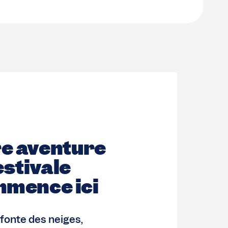
e aventure
estivale
mence ici
 fonte des neiges,